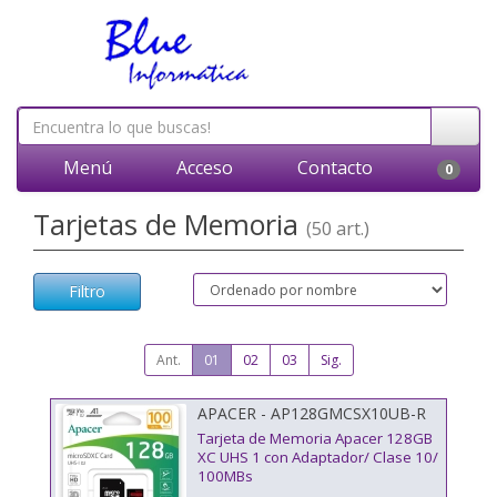
Menú
Acceso
Contacto
0
Tarjetas de Memoria
(50 art.)
Filtro
Ant.
01
02
03
Sig.
APACER - AP128GMCSX10UB-R
Tarjeta de Memoria Apacer 128GB
XC UHS 1 con Adaptador/ Clase 10/
100MBs