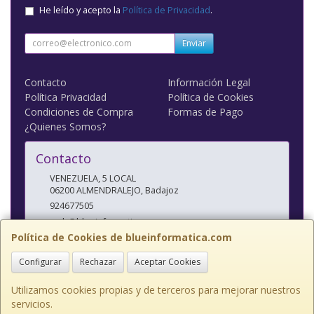
He leído y acepto la
Política de Privacidad
.
Enviar
Contacto
Información Legal
Política Privacidad
Política de Cookies
Condiciones de Compra
Formas de Pago
¿Quienes Somos?
Contacto
VENEZUELA, 5 LOCAL
06200
ALMENDRALEJO
,
Badajoz
924677505
web@blueinformatica.com
Política de Cookies de blueinformatica.com
Configurar
Rechazar
Aceptar Cookies
Horario
10 a 14 Y 17 a 20:30
Utilizamos cookies propias y de terceros para mejorar nuestros
servicios.