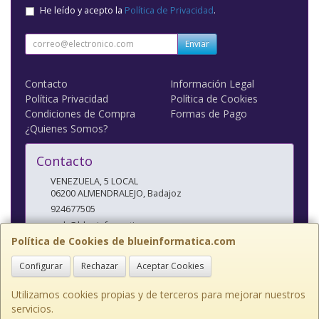
He leído y acepto la
Política de Privacidad
.
Enviar
Contacto
Información Legal
Política Privacidad
Política de Cookies
Condiciones de Compra
Formas de Pago
¿Quienes Somos?
Contacto
VENEZUELA, 5 LOCAL
06200
ALMENDRALEJO
,
Badajoz
924677505
web@blueinformatica.com
Política de Cookies de blueinformatica.com
Configurar
Rechazar
Aceptar Cookies
Horario
10 a 14 Y 17 a 20:30
Utilizamos cookies propias y de terceros para mejorar nuestros
servicios.