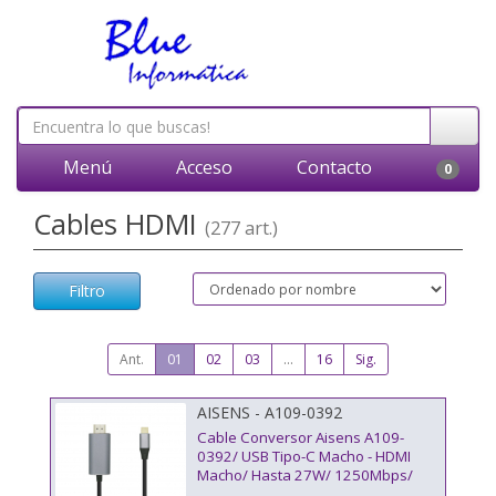
Menú
Acceso
Contacto
0
Cables HDMI
(277 art.)
Filtro
Ant.
01
02
03
...
16
Sig.
AISENS - A109-0392
Cable Conversor Aisens A109-
0392/ USB Tipo-C Macho - HDMI
Macho/ Hasta 27W/ 1250Mbps/
80cm/ Negro