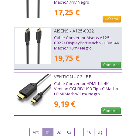
Macho/ 7m/ Negro
17,25 €
Avísame
AISENS - A125-0922
Cable Conversor Aisens A125-
0922/ DisplayPort Macho - HDMI 4K
Macho/ 10m/ Negro
19,75 €
Comprar
VENTION - CGUBF
Cable Conversor HDMI 1.4 4K
Vention CGUBF/ USB Tipo-C Macho -
HDMI Macho/ 1m/ Negro
9,19 €
Comprar
Ant.
01
02
03
...
16
Sig.