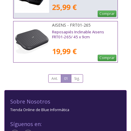
25,99 €
Comprar
AISENS - FRT01-265
Reposapiés Inclinable Aisens
FRT01-265/ 45 x 9cm
19,99 €
Comprar
Ant.
01
Sig.
Sobre Nosotros
Tienda Online de Blue Informática
Síguenos en: