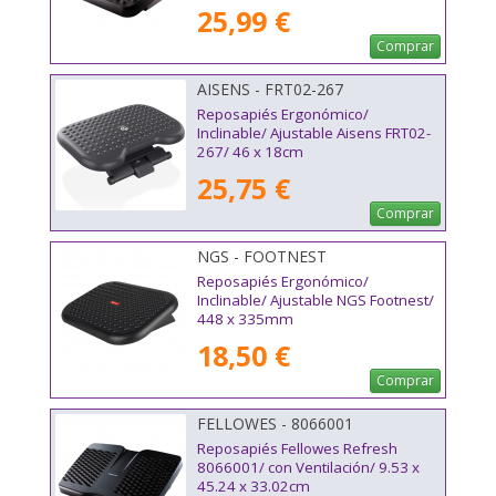
25,99 €
Comprar
AISENS - FRT02-267
Reposapiés Ergonómico/
Inclinable/ Ajustable Aisens FRT02-
267/ 46 x 18cm
25,75 €
Comprar
NGS - FOOTNEST
Reposapiés Ergonómico/
Inclinable/ Ajustable NGS Footnest/
448 x 335mm
18,50 €
Comprar
FELLOWES - 8066001
Reposapiés Fellowes Refresh
8066001/ con Ventilación/ 9.53 x
45.24 x 33.02cm