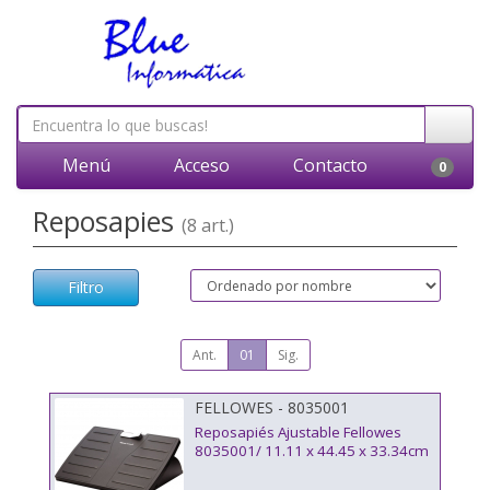
Menú
Acceso
Contacto
0
Reposapies
(8 art.)
Filtro
Ant.
01
Sig.
FELLOWES - 8035001
Reposapiés Ajustable Fellowes
8035001/ 11.11 x 44.45 x 33.34cm