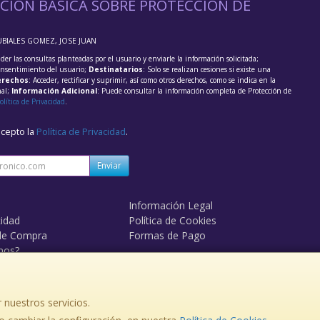
CIÓN BÁSICA SOBRE PROTECCIÓN DE
UBIALES GOMEZ, JOSE JUAN
der las consultas planteadas por el usuario y enviarle la información solicitada;
onsentimiento del usuario;
Destinatarios
: Solo se realizan cesiones si existe una
rechos
: Acceder, rectificar y suprimir, así como otros derechos, como se indica en la
nal;
Información Adicional
: Puede consultar la información completa de Protección de
olítica de Privacidad
.
acepto la
Política de Privacidad
.
Enviar
Información Legal
cidad
Política de Cookies
de Compra
Formas de Pago
mos?
 nuestros servicios.
, , , , España. - C.I.F.: 33978505F - Tfno: