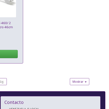
-460/ 2
tro 46cm
Sig.
Mostrar
Contacto