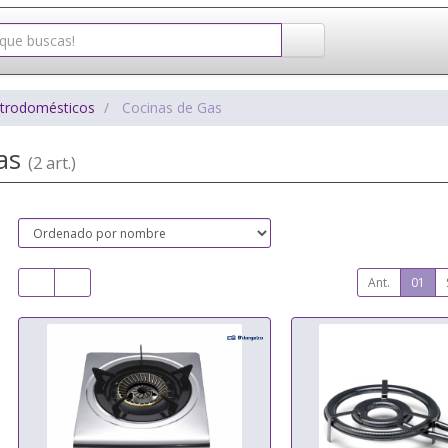
ctrodomésticos
Cocinas de Gas
Gas
(2 art.)
Ant.
01