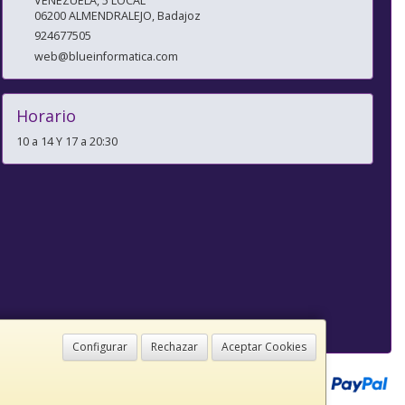
VENEZUELA, 5 LOCAL
06200
ALMENDRALEJO
,
Badajoz
924677505
web@blueinformatica.com
Horario
10 a 14 Y 17 a 20:30
Configurar
Rechazar
Aceptar Cookies