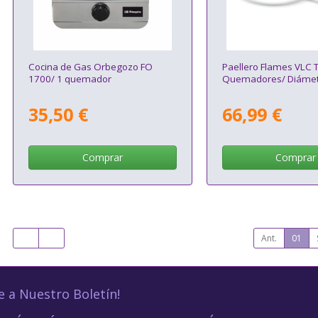
Cocina de Gas Orbegozo FO
Paellero Flames VLC T
1700/ 1 quemador
Quemadores/ Diáme
35,50 €
66,99 €
Comprar
Comprar
Ant.
01
e a Nuestro Boletín!