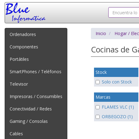
Inicio
Hogar / Ele
Ordenadores
Componentes
Cocinas de 
Portátiles
SmartPhones / Teléfonos
Stock
Solo con Stock
Televisor
Impresoras / Consumibles
Marcas
FLAMES VLC (1)
Conectividad / Redes
ORBEGOZO (1)
Gaming / Consolas
Cables