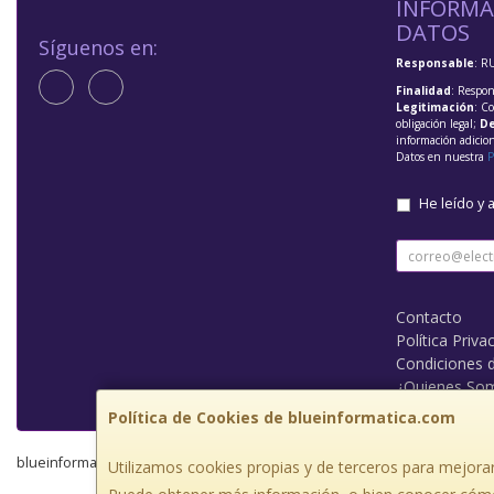
INFORMA
DATOS
Síguenos en:
Responsable
: R
Finalidad
: Respon
Legitimación
: C
obligación legal;
De
información adicio
Datos en nuestra
P
He leído y 
Contacto
Política Priva
Condiciones 
¿Quienes So
Política de Cookies de blueinformatica.com
blueinformatica.com © 2026
Utilizamos cookies propias y de terceros para mejorar