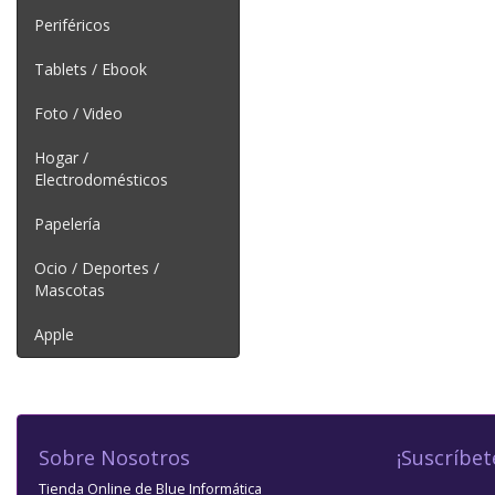
Periféricos
Tablets / Ebook
Foto / Video
Hogar /
Electrodomésticos
Papelería
Ocio / Deportes /
Mascotas
Apple
Sobre Nosotros
¡Suscríbet
Tienda Online de Blue Informática