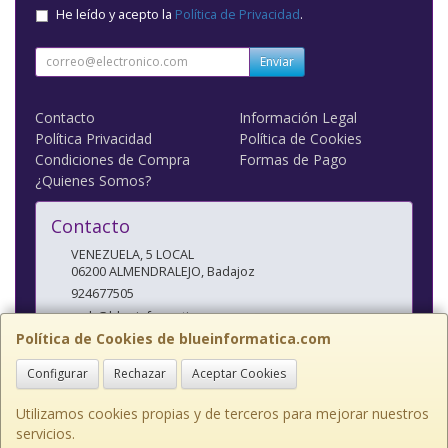
He leído y acepto la
Política de Privacidad
.
Enviar
Contacto
Información Legal
Política Privacidad
Política de Cookies
Condiciones de Compra
Formas de Pago
¿Quienes Somos?
Contacto
VENEZUELA, 5 LOCAL
06200
ALMENDRALEJO
,
Badajoz
924677505
web@blueinformatica.com
Política de Cookies de blueinformatica.com
Configurar
Rechazar
Aceptar Cookies
Horario
10 a 14 Y 17 a 20:30
Utilizamos cookies propias y de terceros para mejorar nuestros
servicios.