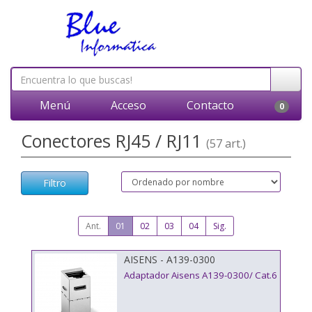
Menú
Acceso
Contacto
0
Conectores RJ45 / RJ11
(57 art.)
Filtro
Ant.
01
02
03
04
Sig.
AISENS - A139-0300
Adaptador Aisens A139-0300/ Cat.6