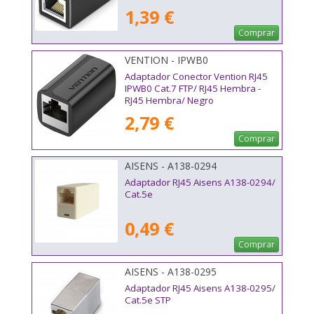
1,39 €
Comprar
VENTION - IPWB0
Adaptador Conector Vention RJ45
IPWB0 Cat.7 FTP/ RJ45 Hembra -
RJ45 Hembra/ Negro
2,79 €
Comprar
AISENS - A138-0294
Adaptador RJ45 Aisens A138-0294/
Cat.5e
0,49 €
Comprar
AISENS - A138-0295
Adaptador RJ45 Aisens A138-0295/
Cat.5e STP