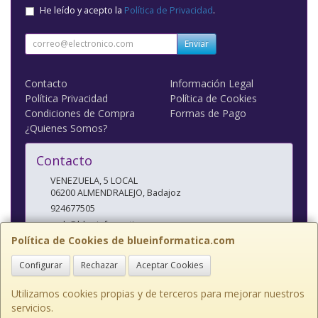
He leído y acepto la
Política de Privacidad
.
Enviar
Contacto
Información Legal
Política Privacidad
Política de Cookies
Condiciones de Compra
Formas de Pago
¿Quienes Somos?
Contacto
VENEZUELA, 5 LOCAL
06200
ALMENDRALEJO
,
Badajoz
924677505
web@blueinformatica.com
Política de Cookies de blueinformatica.com
Configurar
Rechazar
Aceptar Cookies
Horario
10 a 14 Y 17 a 20:30
Utilizamos cookies propias y de terceros para mejorar nuestros
servicios.