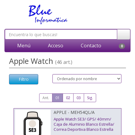
Menú
Acceso
Contacto
0
Apple Watch
(46 art.)
Filtro
Ant.
01
02
03
Sig.
APPLE - MEH54QL/A
Apple Watch SE3/ GPS/ 40mm/
Caja de Aluminio Blanco Estrella/
Correa Deportiva Blanco Estrella
M/L