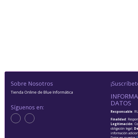
Sobre Nosotros
¡Suscríbet
Tienda Online de Blue Informática
INFORMA
DATOS
Síguenos en:
Responsable
: R
Finalidad
: Respon
Legitimación
: C
obligación legal;
De
información adicio
Datos en nuestra
P