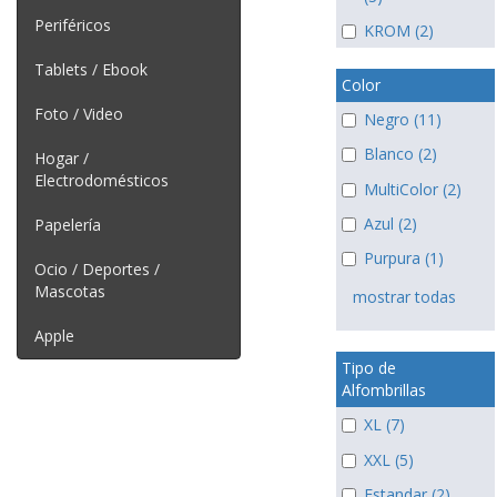
Periféricos
KROM (2)
Tablets / Ebook
Color
Foto / Video
Negro (11)
Blanco (2)
Hogar /
Electrodomésticos
MultiColor (2)
Azul (2)
Papelería
Purpura (1)
Ocio / Deportes /
Mascotas
mostrar todas
Apple
Tipo de
Alfombrillas
XL (7)
XXL (5)
Estandar (2)