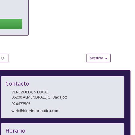
Sig.
Mostrar
Contacto
VENEZUELA, 5 LOCAL
06200
ALMENDRALEJO
,
Badajoz
924677505
web@blueinformatica.com
Horario