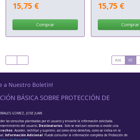
15,75 €
15,75 €
Comprar
Comprar
Ant.
01
e a Nuestro Boletín!
CIÓN BÁSICA SOBRE PROTECCIÓN DE
UBIALES GOMEZ, JOSE JUAN
der las consultas planteadas por el usuario y enviarle la información solicitada;
onsentimiento del usuario;
Destinatarios
: Solo se realizan cesiones si existe una
rechos
: Acceder, rectificar y suprimir, así como otros derechos, como se indica en la
nal;
Información Adicional
: Puede consultar la información completa de Protección de
olítica de Privacidad
.