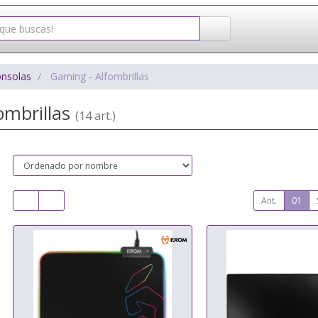
onsolas
Gaming - Alfombrillas
ombrillas
(14 art.)
Ant.
01