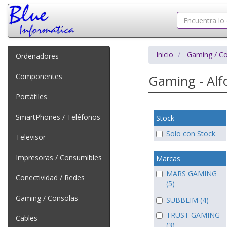
Inicio
Gaming / C
Ordenadores
Componentes
Gaming - Alf
Portátiles
SmartPhones / Teléfonos
Stock
Solo con Stock
Televisor
Impresoras / Consumibles
Marcas
MARS GAMING
Conectividad / Redes
(5)
Gaming / Consolas
SUBBLIM (4)
TRUST GAMING
Cables
(3)