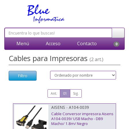
Menú
Acceso
Contacto
0
Cables para Impresoras
(2 art.)
Filtro
Ant.
01
Sig.
AISENS - A104-0039
Cable Conversor impresora Aisens
A104-0039/ USB Macho - DB9
Macho/ 1.8m/ Negro