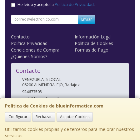
He leído y acepto la
Política de Privacidad
.
Enviar
Contacto
Información Legal
Política Privacidad
Política de Cookies
Condiciones de Compra
Formas de Pago
¿Quienes Somos?
Contacto
VENEZUELA, 5 LOCAL
06200
ALMENDRALEJO
,
Badajoz
924677505
web@blueinformatica.com
Política de Cookies de blueinformatica.com
Configurar
Rechazar
Aceptar Cookies
Horario
10 a 14 Y 17 a 20:30
Utilizamos cookies propias y de terceros para mejorar nuestros
servicios.