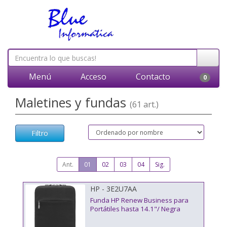
Menú
Acceso
Contacto
0
Maletines y fundas
(61 art.)
Filtro
Ant.
01
02
03
04
Sig.
HP - 3E2U7AA
Funda HP Renew Business para
Portátiles hasta 14.1"/ Negra